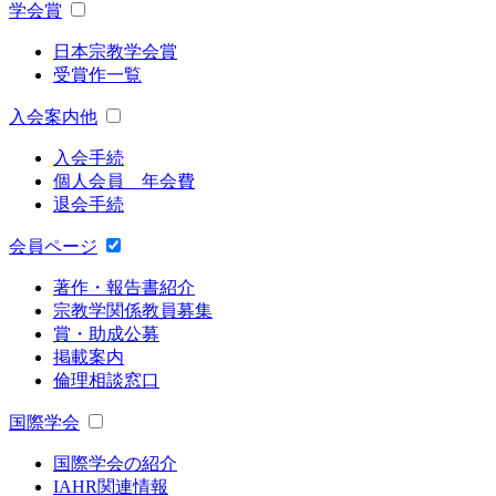
学会賞
日本宗教学会賞
受賞作一覧
入会案内他
入会手続
個人会員 年会費
退会手続
会員ページ
著作・報告書紹介
宗教学関係教員募集
賞・助成公募
掲載案内
倫理相談窓口
国際学会
国際学会の紹介
IAHR関連情報