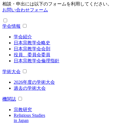
相談・申出には以下のフォームを利用してください。
お問い合わせフォーム
学会情報
学会紹介
日本宗教学会略史
日本宗教学会会則
役員、委員会委員
日本宗教学会倫理指針
学術大会
2026年度の学術大会
過去の学術大会
機関誌
宗教研究
Religious Studies
in Japan